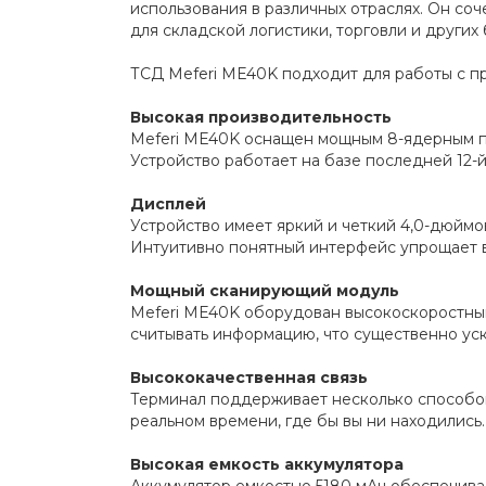
использования в различных отраслях. Он со
для складской логистики, торговли и других
ТСД Meferi ME40K подходит для работы с п
Высокая производительность
Meferi ME40K оснащен мощным 8-ядерным п
Устройство работает на базе последней 12-й
Дисплей
Устройство имеет яркий и четкий 4,0-дюйм
Интуитивно понятный интерфейс упрощает в
Мощный сканирующий модуль
Meferi ME40K оборудован высокоскоростным
считывать информацию, что существенно ус
Высококачественная связь
Терминал поддерживает несколько способов 
реальном времени, где бы вы ни находились.
Высокая емкость аккумулятора
Аккумулятор емкостью 5180 мАч обеспечивае