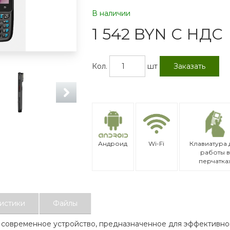
В наличии
1 542 BYN С НДС
Кол.
шт
Заказать
Андроид
Wi-Fi
Клавиатура 
работы в
перчатка
истики
Файлы
 современное устройство, предназначенное для эффективно