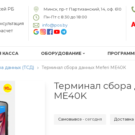
сей РБ
Минск, пр-т Партизанский, 14, оф. 610
Пн-Пт c 8:30 до 18:00
нсультация
info@pos.by
расчет
 КАССА
ОБОРУДОВАНИЕ
ПРОГРАММ
а данных (ТСД)
Терминал сбора данных Meferi ME40K
Терминал сбора 
ME40K
Самовывоз
- сегодня
Доставка