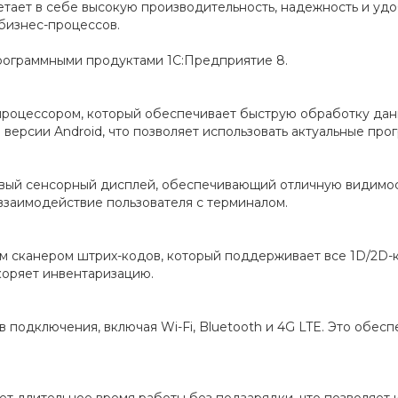
четает в себе высокую производительность, надежность и уд
 бизнес-процессов.
рограммными продуктами 1С:Предприятие 8.
роцессором, который обеспечивает быструю обработку дан
 версии Android, что позволяет использовать актуальные пр
овый сенсорный дисплей, обеспечивающий отличную видимос
заимодействие пользователя с терминалом.
 сканером штрих-кодов, который поддерживает все 1D/2D-ко
коряет инвентаризацию.
подключения, включая Wi-Fi, Bluetooth и 4G LTE. Это обесп
т длительное время работы без подзарядки, что позволяет и