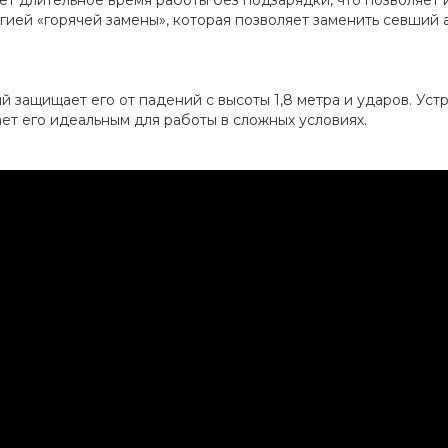
гией «горячей замены», которая позволяет заменить севший
 защищает его от падений с высоты 1,8 метра и ударов. Устр
лает его идеальным для работы в сложных условиях.