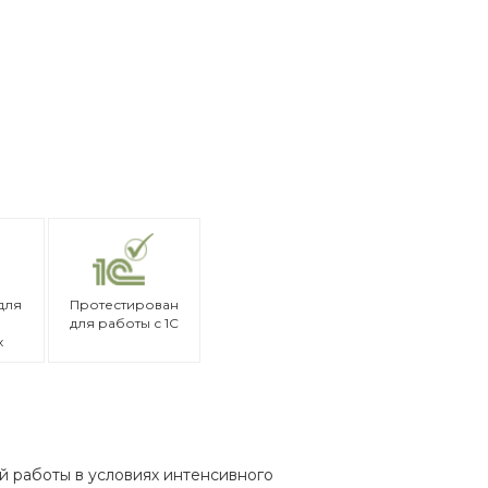
для
Протестирован
для работы с 1С
х
й работы в условиях интенсивного