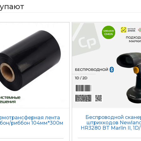
купают
Беспроводной скане
рмотрансферная лента
штрихкодов Newlan
бон/риббон 104мм*300м
HR3280 BT Marlin II, 1D