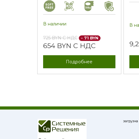
В наличии
В н
725 BYN С НДС
- 71 BYN
9,
654 BYN С НДС
Подробнее
загрузка 