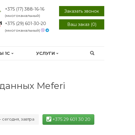
+375 (17) 388-16-16
Заказать звонок
(многоканальный)
+375 (29) 601-30-20
Ваш заказ (
0
)
(многоканальный)
Ы 1С
УСЛУГИ
данных Meferi
+375 29 601 30 20
- сегодня, завтра